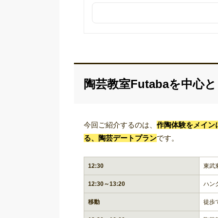
陶芸教室Futabaを中
今回ご紹介するのは、
作陶体験をメイン
る、陶芸デートプラン
です。
12:30
東武
12:30～13:20
ハン
移動
徒歩で