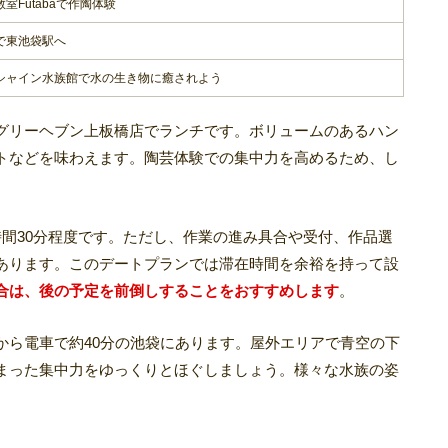
室Futabaで作陶体験
で東池袋駅へ
シャイン水族館で水の生き物に癒されよう
グリーヘブン上板橋店でランチです。ボリュームのあるハン
トなどを味わえます。陶芸体験での集中力を高めるため、し
1時間30分程度です。ただし、作業の進み具合や受付、作品選
あります。このデートプランでは滞在時間を余裕を持って設
合は、後の予定を前倒しすることをおすすめします
。
aから電車で約40分の池袋にあります。屋外エリアで青空の下
まった集中力をゆっくりとほぐしましょう。様々な水族の姿