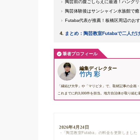
陶芸前の腹ごしらえに最適！ハングリ
陶芸体験後はサンシャイン水族館で癒
Futaba代表が推薦！板橋区周辺のお
まとめ：陶芸教室Futabaで二人
筆者プロフィール
編集ディレクター
竹内 彩
「縁結び大学」や「マリピタ」で、取材記事の企画・
これまでに約3,000件を担当。地方自治体が取り組
2026年4月24日
「陶芸教室Futaba」の料金を更新しました