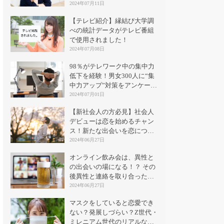
2024年07月11日
【テレビ紹介】縁結び大学調
べの統計データがテレビ番組
で使用されました！
2024年07月08日
98％がテレワーク中の集中力
低下を経験！男女300人に“集
中力アップ”対策をアンケート
｜縁結び大学
2024年07月01日
【新社会人の方必見】社会人
デビューは恋を始めるチャン
ス！新たな出会いを恋につな
げる方法とは？
2024年06月27日
オンライン飲み会は、異性と
の出会いの場になる！？ その
後異性と連絡を取り合った割
合は？
2024年06月27日
マスクをしていると恋愛でき
ない？発展しづらい？Z世代・
ミレニアム世代のリアルな意