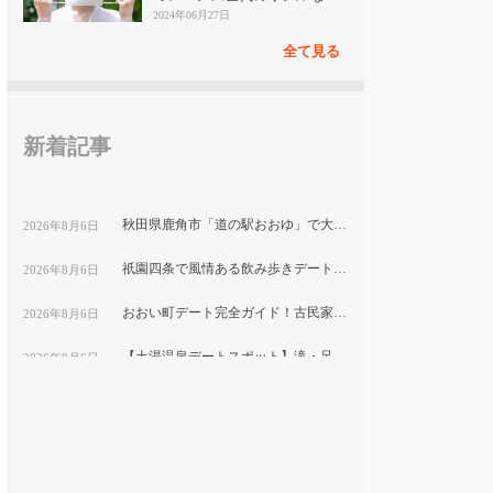
見
2024年06月27日
全て見る
新着記事
秋田県鹿角市「道の駅おおゆ」で大湯温泉と地元グルメを堪能するデートコース
2026年8月6日
祇園四条で風情ある飲み歩きデート！隠れ家ディナーと古都の夜景を楽しむ｜京都
2026年8月6日
おおい町デート完全ガイド！古民家カフェから絶景スポットまで巡る1日コース
2026年8月6日
【土湯温泉デートスポット】滝・足湯・巨大こけしで楽しむ”映え”プラン｜福島市
2026年8月6日
鹿嶋市デートにおすすめ！海と湖の絶景をめぐる映えスポット巡り
2026年8月6日
福岡テイクアウト弁当特集｜おうちデートで食べたい人気メニューを紹介
2026年8月6日
平塚市博物館で自然と文化を学ぶ！プラネタリウム付きカップルデートプラン｜神奈川県
2026年8月6日