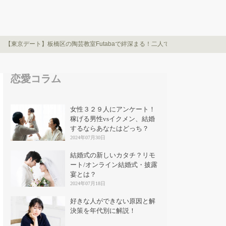
【東京デート】板橋区の陶芸教室Futabaで絆深まる！二人で作る世界に一つだけ
恋愛コラム
女性３２９人にアンケート！
稼げる男性vsイクメン、結婚
するならあなたはどっち？
2024年07月30日
結婚式の新しいカタチ？リモ
ート/オンライン結婚式・披露
宴とは？
2024年07月18日
好きな人ができない原因と解
決策を年代別に解説！