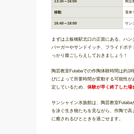
13:30～16:00
陶芸教
移動
電車
16:40～18:00
サン
まずは上板橋駅北口の正面にある、ハン
バーガーやサンドイッチ、フライドポテ
っかり腹ごしらえしておきましょう！
陶芸教室Futabaでの作陶体験時間は約
びによって所要時間が変動する可能性が
定しているため、
体験が早く終了した場
サンシャイン水族館は、陶芸教室Futab
を泳ぐ生き物たちを見ながら、作陶で高
に癒されるひとときを過ごせます。