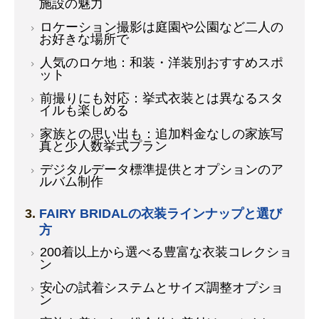
施設の魅力
ロケーション撮影は庭園や公園など二人の
お好きな場所で
人気のロケ地：和装・洋装別おすすめスポ
ット
前撮りにも対応：挙式衣装とは異なるスタ
イルも楽しめる
家族との思い出も：追加料金なしの家族写
真と少人数挙式プラン
デジタルデータ標準提供とオプションのア
ルバム制作
FAIRY BRIDALの衣装ラインナップと選び
方
200着以上から選べる豊富な衣装コレクショ
ン
安心の試着システムとサイズ調整オプショ
ン