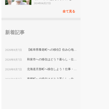
見
2024年06月27日
全て見る
新着記事
【岐阜県養老町への移住】住み心地はどう？暮らしの特徴・仕事・支援情報
2026年8月7日
和泉市への移住はどう？暮らし・仕事・住居・支援内容を解説
2026年8月7日
北海道月形町へ移住しよう！仕事・住居・支援制度など移住に役立つ情報まとめ
2026年8月7日
東郷町への移住はどう？暮らし・仕事・住居・支援内容を解説
2026年8月7日
【山形県尾花沢市への移住】住み心地はどう？暮らしの特徴・仕事・支援情報｜縁結び大学
2026年8月7日
熊本県和水町で暮らす良さとは？移住のための仕事・住居・支援情報
2026年8月7日
群馬県明和町への移住：自然と利便性が調和した暮らしの魅力
2026年8月7日