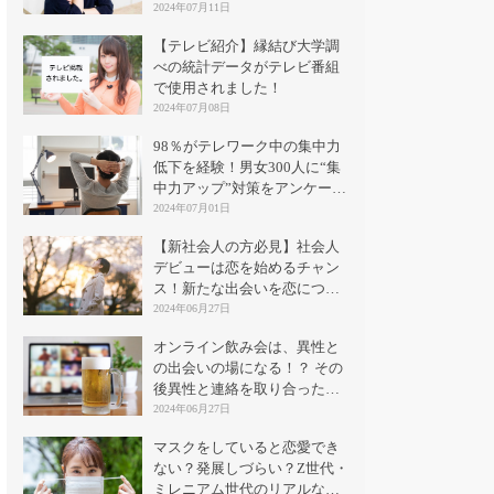
2024年07月11日
【テレビ紹介】縁結び大学調
べの統計データがテレビ番組
で使用されました！
2024年07月08日
98％がテレワーク中の集中力
低下を経験！男女300人に“集
中力アップ”対策をアンケート
｜縁結び大学
2024年07月01日
【新社会人の方必見】社会人
デビューは恋を始めるチャン
ス！新たな出会いを恋につな
げる方法とは？
2024年06月27日
オンライン飲み会は、異性と
の出会いの場になる！？ その
後異性と連絡を取り合った割
合は？
2024年06月27日
マスクをしていると恋愛でき
ない？発展しづらい？Z世代・
ミレニアム世代のリアルな意