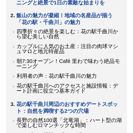
ニングと絶景で1日の素敵な始まりを
飯山の魅力が凝縮！地域の名産品が揃う
「花の駅・千曲川」の魅力
四季折々の絶景を楽しむ：花の駅千曲川か
ら望む美しい自然
カップルに人気のお土産：注目の肉球マシ
ュマロと地元特産品
朝7:30オープン！Café 里わで味わう絶品モ
ーニング
利用者の声：花の駅千曲川の魅力
花の駅千曲川へのアクセスと施設情報：デ
ート計画に役立つ基本ガイド
花の駅千曲川周辺のおすすめデートスポッ
ト：自然を満喫する2つの穴場
長野の自然100選「北竜湖」：ハート型の湖
で楽しむロマンチックな時間