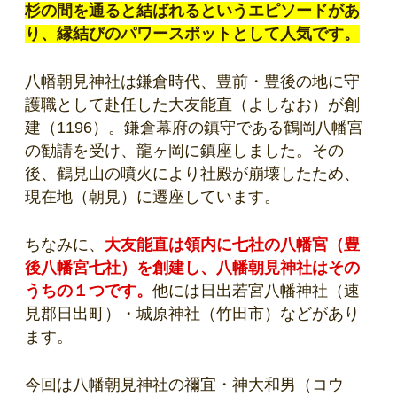
杉の間を通ると結ばれるというエピソードがあ
り、縁結びのパワースポットとして人気です。
八幡朝見神社は鎌倉時代、豊前・豊後の地に守
護職として赴任した大友能直（よしなお）が創
建（1196）。鎌倉幕府の鎮守である鶴岡八幡宮
の勧請を受け、龍ヶ岡に鎮座しました。その
後、鶴見山の噴火により社殿が崩壊したため、
現在地（朝見）に遷座しています。
ちなみに、
大友能直は領内に七社の八幡宮（豊
後八幡宮七社）を創建し、八幡朝見神社はその
うちの１つです
。
他には日出若宮八幡神社（速
見郡日出町）・城原神社（竹田市）などがあり
ます。
今回は八幡朝見神社の禰宜・神大和男（コウ