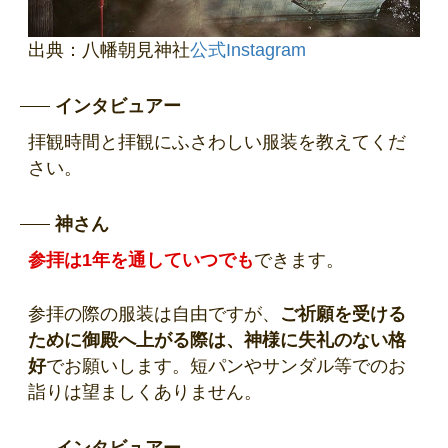
出典：八幡朝見神社
公式Instagram
インタビュアー
拝観時間と拝観にふさわしい服装を教えてくだ
さい。
神さん
参拝は1年を通していつでも
できます。
参拝の際の服装は自由ですが、
ご祈願を受ける
ために御殿へ上がる際は、神様に失礼のない格
好
でお願いします。短パンやサンダル等でのお
詣りは望ましくありません。