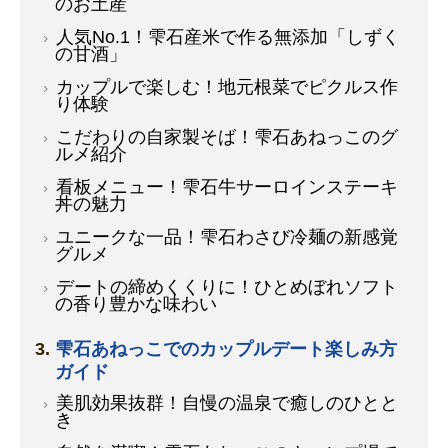
のお土産
人気No.1！雫石産米で作る無添加「しずく
の甘酒」
カップルで楽しむ！地元根菜でピクルス作
り体験
こだわりの自家製そば！雫石あねっこのグ
ルメ紹介
看板メニュー！雫石牛サーロインステーキ
丼の魅力
ユニークな一品！雫石わさび冷麺の新感覚
グルメ
デートの締めくくりに！ひとめぼれソフト
の香り豊かな味わい
雫石あねっこでのカップルデート楽しみ方
ガイド
美肌効果抜群！自慢の温泉で癒しのひとと
き