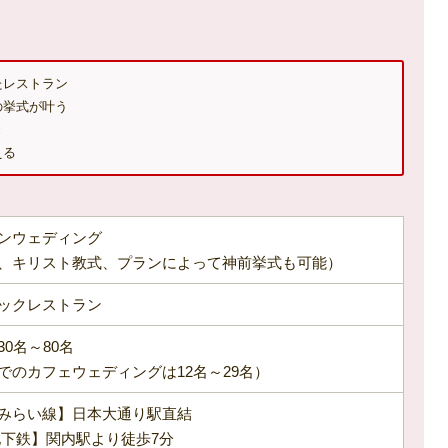
たレストラン
の挙式が叶う
き
える
ンウェディング
、キリスト教式、プランによって神前挙式も可能）
ックレストラン
0名～80名
でのカフェウェディングは12名～29名）
みらい線】日本大通り駅直結
地下鉄】関内駅より徒歩7分