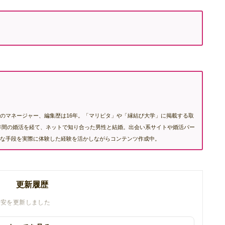
のマネージャー、編集歴は16年。「マリピタ」や「縁結び大学」に掲載する取
も2年間の婚活を経て、ネットで知り合った男性と結婚。出会い系サイトや婚活パー
な手段を実際に体験した経験を活かしながらコンテンツ作成中。
更新履歴
目安を更新しました