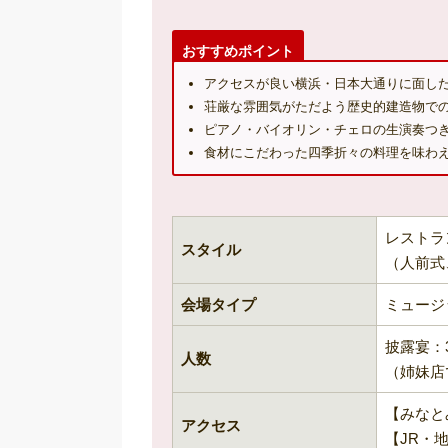
おすすめポイント
アクセスが良い横浜・日本大通りに面し
荘厳な雰囲気がただよう歴史的建造物で
ピアノ・バイオリン・チェロの生演奏つ
食材にこだわった四季折々の料理を味わ
レストラ
スタイル
（人前式
会場タイプ
ミュージ
披露宴：3
人数
（姉妹店
【みなと
アクセス
【JR・