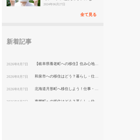
見
2024年06月27日
全て見る
新着記事
【岐阜県養老町への移住】住み心地はどう？暮らしの特徴・仕事・支援情報
2026年8月7日
和泉市への移住はどう？暮らし・仕事・住居・支援内容を解説
2026年8月7日
北海道月形町へ移住しよう！仕事・住居・支援制度など移住に役立つ情報まとめ
2026年8月7日
東郷町への移住はどう？暮らし・仕事・住居・支援内容を解説
2026年8月7日
【山形県尾花沢市への移住】住み心地はどう？暮らしの特徴・仕事・支援情報｜縁結び大学
2026年8月7日
熊本県和水町で暮らす良さとは？移住のための仕事・住居・支援情報
2026年8月7日
群馬県明和町への移住：自然と利便性が調和した暮らしの魅力
2026年8月7日