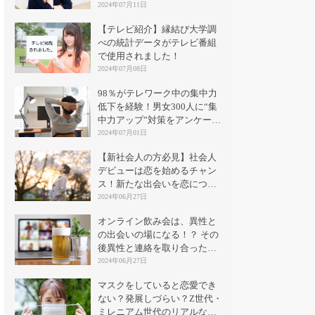
2024年07月11日
【テレビ紹介】縁結び大学調
べの統計データがテレビ番組
で使用されました！
2024年07月08日
98％がテレワーク中の集中力
低下を経験！男女300人に“集
中力アップ”対策をアンケート
｜縁結び大学
2024年07月01日
【新社会人の方必見】社会人
デビューは恋を始めるチャン
ス！新たな出会いを恋につな
げる方法とは？
2024年06月27日
オンライン飲み会は、異性と
の出会いの場になる！？ その
後異性と連絡を取り合った割
合は？
2024年06月27日
マスクをしていると恋愛でき
ない？発展しづらい？Z世代・
ミレニアム世代のリアルな意