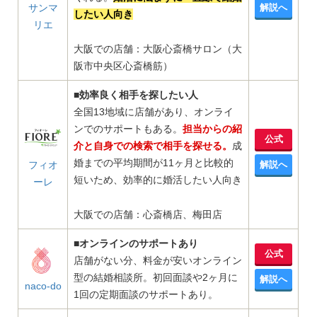
サンマ
解説へ
したい人向き
リエ
大阪での店舗：大阪心斎橋サロン（大
阪市中央区心斎橋筋）
■効率良く相手を探したい人
全国
13
地域に店舗があり、オンライ
ンでのサポートもある。
担当からの紹
公式
介と自身での検索で相手を探せる。
成
婚までの平均期間が11ヶ月と比較的
フィオ
解説へ
短いため、効率的に婚活したい人向き
ーレ
大阪での店舗：心斎橋店、梅田店
■オンラインのサポートあり
公式
店舗がない分、料金が安いオンライン
型の結婚相談所。初回面談や2ヶ月に
解説へ
naco-do
1回の定期面談のサポートあり。