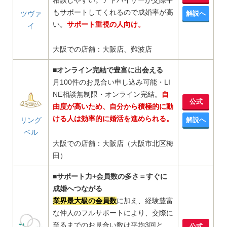
相談しやすい。アドバイザーが交際中
もサポートしてくれるので成婚率が高
ツヴァ
解説へ
い。
サポート重視の人向け。
イ
大阪での店舗：大阪店、難波店
■オンライン完結で豊富に出会える
月100件のお見合い申し込み可能・LI
NE相談無制限・オンライン完結。
自
公式
由度が高いため、自分から積極的に動
ける人は効率的に婚活を進められる。
リング
解説へ
ベル
大阪での店舗：大阪店（大阪市北区梅
田）
■サポート力+会員数の多さ＝すぐに
成婚へつながる
業界最大級の会員数
に加え、経験豊富
な仲人のフルサポートにより、交際に
至るまでのお見合い数は平均3回と、
公式