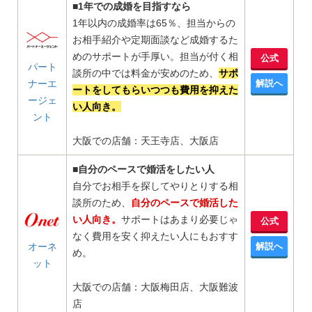
■1年での成婚を目指すなら
1年以内の成婚率は65％、担当からの
お相手紹介や定期面談など成婚するた
めのサポートが手厚い。担当が付く相
公式
パート
談所の中では料金が安めのため、
サポ
ナーエ
解説へ
ートをしてもらいつつも費用を抑えた
ージェ
い人向き。
ント
大阪での店舗：天王寺店、大阪店
■自分のペースで婚活をしたい人
自分でお相手を探してやりとりする相
談所のため、
自分のペースで婚活した
い人向き。
サポートはあまり必要じゃ
公式
なく費用を安く抑えたい人にもおすす
オーネ
解説へ
め。
ット
大阪での店舗：大阪梅田店、大阪難波
店