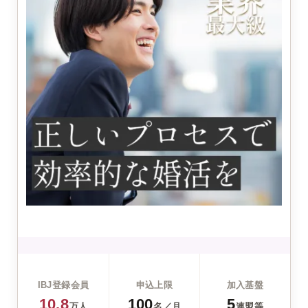
IBJ登録会員
申込上限
加入基盤
10.8
100
5
万人
名／月
連盟等