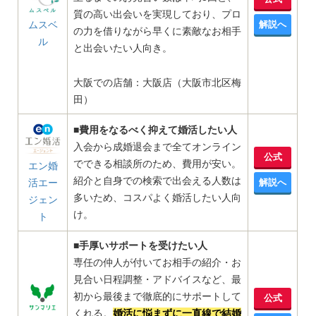
質の高い出会いを実現しており、プロ
ムスベ
解説へ
の力を借りながら早くに素敵なお相手
ル
と出会いたい人向き。
大阪での店舗：大阪店（大阪市北区梅
田）
■費用をなるべく抑えて婚活したい人
入会から成婚退会まで全てオンライン
公式
でできる相談所のため、費用が安い。
エン婚
紹介と自身での検索で出会える人数は
活エー
解説へ
多いため、コスパよく婚活したい人向
ジェン
け。
ト
■手厚いサポートを受けたい人
専任の仲人が付いてお相手の紹介・お
見合い日程調整・アドバイスなど、最
初から最後まで徹底的にサポートして
公式
くれる。
婚活に悩まずに一直線で結婚