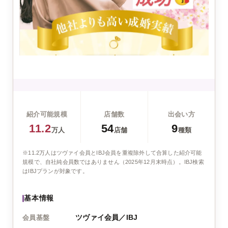
紹介可能規模
店舗数
出会い方
11.2
54
9
万人
店舗
種類
※11.2万人はツヴァイ会員とIBJ会員を重複除外して合算した紹介可能
規模で、自社純会員数ではありません（2025年12月末時点）。IBJ検索
はIBJプランが対象です。
基本情報
ツヴァイ会員／IBJ
会員基盤