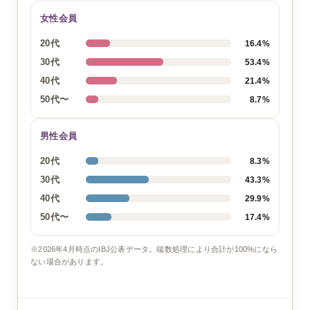
女性会員
20代
16.4%
30代
53.4%
40代
21.4%
50代〜
8.7%
男性会員
20代
8.3%
30代
43.3%
40代
29.9%
50代〜
17.4%
※2026年4月時点のIBJ公表データ。端数処理により合計が100%になら
ない場合があります。