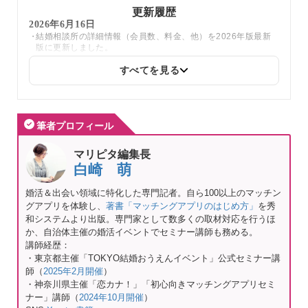
更新履歴
2026年6月16日
結婚相談所の詳細情報（会員数、料金、他）を2026年版最新
版に更新しました。
すべてを見る
2025年12月23日
ツヴァイの2026年新春キャンペーン情報を更新しました。
筆者プロフィール
2025年12月16日
エン婚活のキャンペーン情報を更新しました。
マリピタ編集長
白崎 萌
2025年10月9日
エン婚活のマリピタ限定キャンペーン情報を更新しました。
婚活＆出会い領域に特化した専門記者。自ら100以上のマッチン
（※今なら新規入会者に【10,000円分のギフトカード】をプレ
グアプリを体験し、
著書「マッチングアプリのはじめ方」
を秀
ゼント中！）
和システムより出版。専門家として数多くの取材対応を行うほ
か、自治体主催の婚活イベントでセミナー講師も務める。
2025年9月19日
講師経歴：
大阪府でおすすめの結婚相談所を更新しました。
・東京都主催「TOKYO結婚おうえんイベント」公式セミナー講
師（
2025年2月開催
）
・神奈川県主催「恋カナ！」「初心向きマッチングアプリセミ
2025年8月1日
ナー」講師（
2024年10月開催
）
オーネットの店舗名を更新しました。