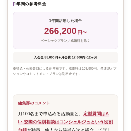
1年間の参考料金
1年間活動した場合
266,200
円〜
ベーシックプラン／成婚料を除く
入会金 55,000円
＋
月会費 17,600円×12ヶ月
※税込・公表費目による参考額です。成婚時は109,800円。多連盟オプ
ションやコミットメントプランは別料金です。
編集部のコメント
月100名まで申込める活動量と、
定型質問はA
I・交際の個別相談はコンシェルジュという役割
分担
が特徴。仲人から候補を次々紹介してほし