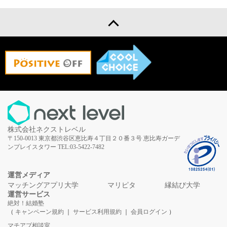
株式会社ネクストレベル
〒150-0013
東京都渋谷区恵比寿４丁目２０番３号
恵比寿ガーデ
ンプレイスタワー
TEL:03-5422-7482
運営メディア
マッチングアプリ大学
マリピタ
縁結び大学
運営サービス
絶対！結婚塾
（
キャンペーン規約
｜
サービス利用規約
｜
会員ログイン
）
マチアプ相談室