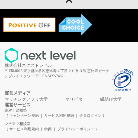
株式会社ネクストレベル
〒150-0013
東京都渋谷区恵比寿４丁目２０番３号
恵比寿ガーデ
ンプレイスタワー
TEL:03-5422-7482
運営メディア
マッチングアプリ大学
マリピタ
縁結び大学
運営サービス
絶対！結婚塾
（
キャンペーン規約
｜
サービス利用規約
｜
会員ログイン
）
マチアプ相談室
（
サービス利用規約
｜
特商
｜
プライバシーポリシー
）