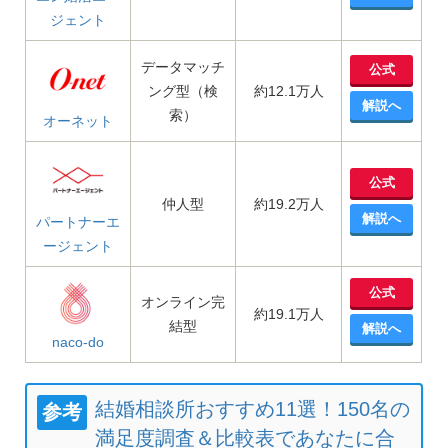
ジェント
データマッチ
公式
ング型（検
約12.1万人
解説へ
索）
オーネット
公式
仲人型
約19.2万人
解説へ
パートナーエ
ージェント
公式
オンライン完
約19.1万人
結型
解説へ
naco-do
結婚相談所おすすめ11選！150名の
参考
満足度調査＆比較表であなたに合