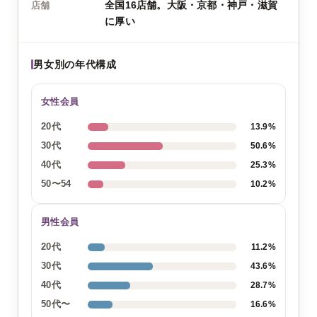
全国16店舗。大阪・京都・神戸・滋賀
店舗
に厚い
男女別の年代構成
女性会員
20代
13.9%
30代
50.6%
40代
25.3%
50〜54
10.2%
男性会員
20代
11.2%
30代
43.6%
40代
28.7%
50代〜
16.6%