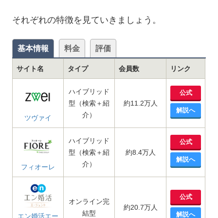
それぞれの特徴を見ていきましょう。
基本情報
料金
評価
サイト名
タイプ
会員数
リンク
ハイブリッド
公式
型（検索＋紹
約11.2万人
解説へ
介）
ツヴァイ
ハイブリッド
公式
型（検索＋紹
約8.4万人
解説へ
介）
フィオーレ
公式
オンライン完
約20.7万人
結型
解説へ
エン婚活エー