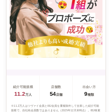
紹介可能規模
店舗数
出会い方
11.2
54
9
万人
店舗
種類
※11.2万人はツヴァイ会員とIBJ会員を重複除外して合算した紹介可能
規模で、自社純会員数ではありません（2025年12月末時点）。IBJ検索