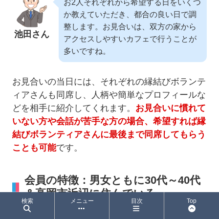
お2人それぞれから希望する日をいくつ
か教えていただき、都合の良い日で調
整します。お見合いは、双方の家から
池田さん
アクセスしやすいカフェで行うことが
多いですね。
お見合いの当日には、それぞれの縁結びボランテ
ィアさんも同席し、人柄や簡単なプロフィールな
どを相手に紹介してくれます。
お見合いに慣れて
いない方や会話が苦手な方の場合、希望すれば縁
結びボランティアさんに最後まで同席してもらう
ことも可能
です。
会員の特徴：男女ともに30代～40代
＆高岡市近辺に住んでいる
検索
メニュー
目次
Top