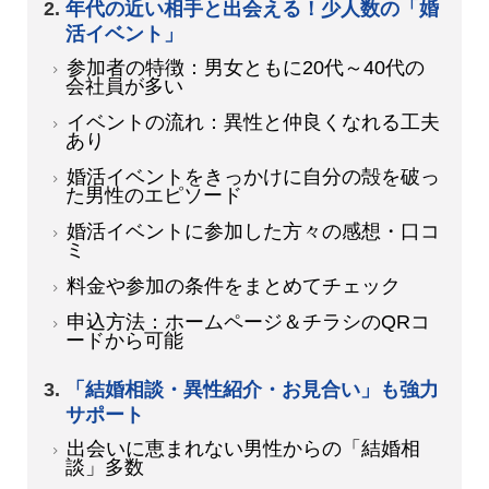
年代の近い相手と出会える！少人数の「婚
活イベント」
参加者の特徴：男女ともに20代～40代の
会社員が多い
イベントの流れ：異性と仲良くなれる工夫
あり
婚活イベントをきっかけに自分の殻を破っ
た男性のエピソード
婚活イベントに参加した方々の感想・口コ
ミ
料金や参加の条件をまとめてチェック
申込方法：ホームページ＆チラシのQRコ
ードから可能
「結婚相談・異性紹介・お見合い」も強力
サポート
出会いに恵まれない男性からの「結婚相
談」多数